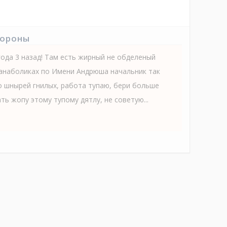
тороны
ода 3 назад! Там есть жирный не обделеный
анаболиках по Имени Андрюша начальник так
го шнырей гнилых, работа тупаю, бери больше
ь жопу этому тупому дятлу, не советую...