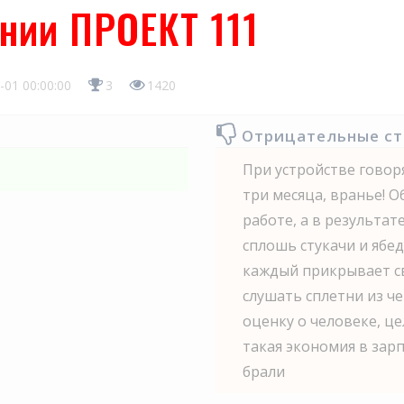
ании ПРОЕКТ 111
-01 00:00:00
3
1420
Отрицательные с
При устройстве говор
три месяца, вранье!
работе, а в результат
сплошь стукачи и ябе
каждый прикрывает св
слушать сплетни из ч
оценку о человеке, це
такая экономия в зар
брали