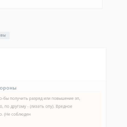
ЫВЫ
тороны
о-бы получить разряд или повышение зп,
, по другому - (лизать опу). Вредное
о. (Не соблюден