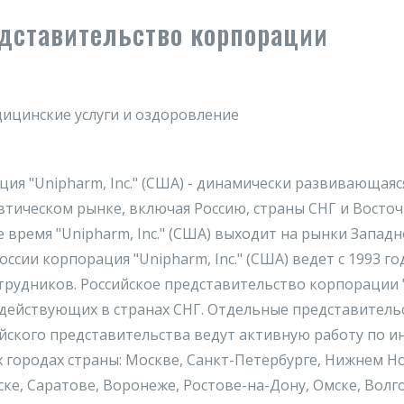
дставительство корпорации
дицинские услуги и оздоровление
ия "Unipharm, Inc." (США) - динамически развивающая
ическом рынке, включая Россию, страны СНГ и Восто
 время "Unipharm, Inc." (США) выходит на рынки Запад
ссии корпорация "Unipharm, Inc." (США) ведет с 1993 го
трудников. Российское представительство корпорации "
действующих в странах СНГ. Отдельные представительст
сийского представительства ведут активную работу по
 городах страны: Москве, Санкт-Петербурге, Нижнем Но
ске, Саратове, Воронеже, Ростове-на-Дону, Омске, Волг