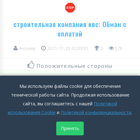
строительная компания квс: Обман с
оплатой
Аноним
2021-11-25 02:03:01
2
579
Положительные стороны
нет
Мы используем файлы cookie для обеспечения
Подробнее >>
технической работы сайта. Продолжая использование
Отрицательные стороны
сайта, вы соглашаетесь с нашей
Политикой
использования Cookie
и
Политикой конфиденциальности
.
Вместо заявленной зп в вакансии и на собеседовании, по
факту выплачивается менее половины, к тому же условия
Принять
работы и обязанности совсем не совпадают с теми, на кот