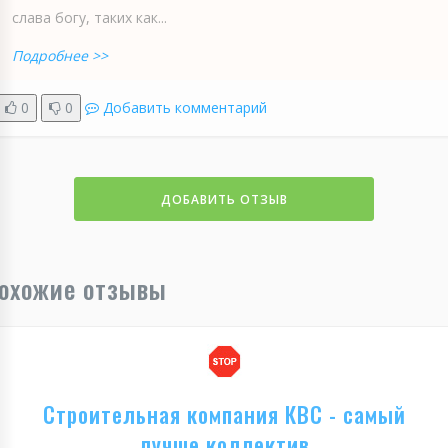
слава богу, таких как...
Подробнее >>
0
0
Добавить комментарий
ДОБАВИТЬ ОТЗЫВ
охожие отзывы
Строительная компания КВС - самый
лучше коллектив