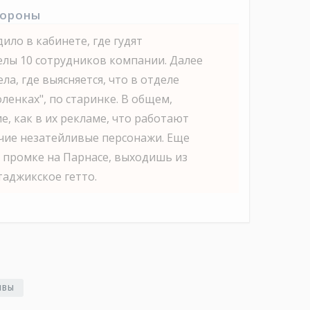
тороны
ило в кабинете, где гудят
лы 10 сотрудников компании. Далее
ла, где выясняется, что в отделе
оленках", по старинке. В общем,
е, как в их рекламе, что работают
очие незатейливые персонажи. Еще
в промке на Парнасе, выходишь из
таджикское гетто.
ЫВЫ