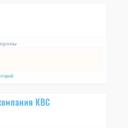
тороны
нтарий
компания КВС