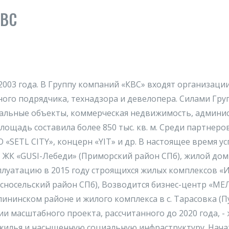
КВС
2003 года. В Группу компаний «КВС» входят организац
ого подрядчика, технадзора и девелопера. Силами Гру
иальные объекты, коммерческая недвижимость, админи
площадь составила более 850 тыс. кв. м. Среди партнеро
 «SETL CITY», концерн «YIT» и др. В настоящее время
 ЖК «GUSI-Лебеди» (Приморский район СПб), жилой дом
ксплуатацию в 2015 году строящихся жилых комплексов 
носельский район СПб), Возводится бизнес-центр «МЕ
ининском районе и жилого комплекса в с. Тарасовка (П
ции масштабного проекта, рассчитанного до 2020 года,
. жилья и насыщенную социальную инфраструктуру. Нач