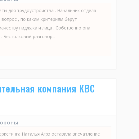
еты для трудоустройства . Начальник отдела
 вопрос , по каким критериям берут
качеству пиджака и лица . Собственно она
. Бестолковый разговор...
оительная компания КВС
тороны
аркетинга Наталья Агрэ оставила впечатление