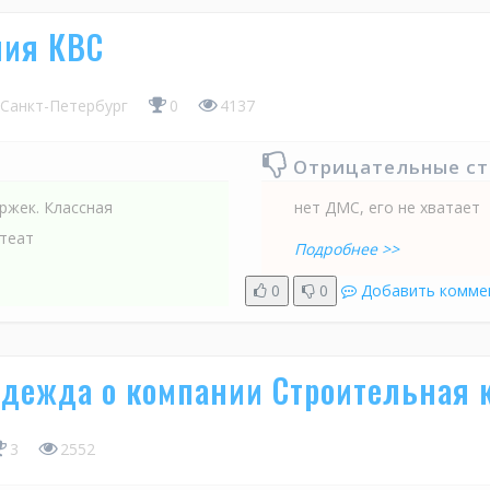
ния КВС
Санкт-Петербург
0
4137
Отрицательные с
ержек. Классная
нет ДМС, его не хватает
 теат
Подробнее >>
0
0
Добавить комме
адежда о компании Строительная 
3
2552