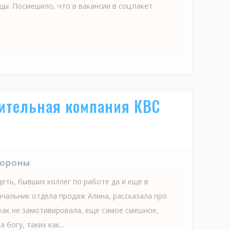
ы. Посмешило, что в вакансии в соц.пакет
оительная компания КВС
тороны
еть, бывших коллег по работе да и еще в
ачальник отдела продаж Алина, рассказала про
икак не замотивировала, еще самое смешное,
 богу, таких как...