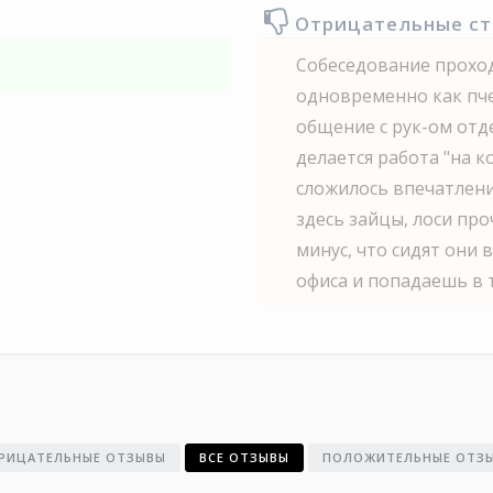
Отрицательные с
Собеседование проход
одновременно как пче
общение с рук-ом отде
делается работа "на к
сложилось впечатлени
здесь зайцы, лоси пр
минус, что сидят они 
офиса и попадаешь в 
РИЦАТЕЛЬНЫЕ ОТЗЫВЫ
ВСЕ ОТЗЫВЫ
ПОЛОЖИТЕЛЬНЫЕ ОТЗ