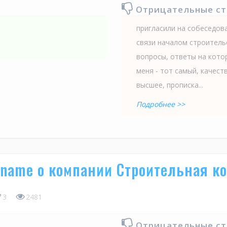
Отрицательные с
пригласили на собеседов
связи началом строитель
вопросы, ответы на котор
меня - тот самый, качест
высшее, прописка...
Подробнее >>
oname о компании Строительная к
3
2481
Отрицательные с