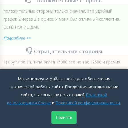
Положительные стороны
положительные стороны только сначала, это удобный
график 2 через 2 в офисе. У меня был отличный коллектив.
ЕСТЬ ПОЛИС ДМС
Подробнее >>
Отрицательные стороны
1) врут про зп, типа оклад 15000,это не так 12500 и премия
всего лишь 2000 и то если сделаешь план обычно план
состовляет 8000000 2) Начальство просто неадекватное,
Мы используем файлы cookie для обеспечения
тебя уволят когда захотят и найдут нелепые убеждения, в
технической работы сайта. Продолжая использование
итоге доведут до слез...
сайта, вы соглашаетесь с нашей
Политикой
использования Cookie
и
Политикой конфиденциальности
.
Подробнее >>
Принять
0
0
Добавить комментарий