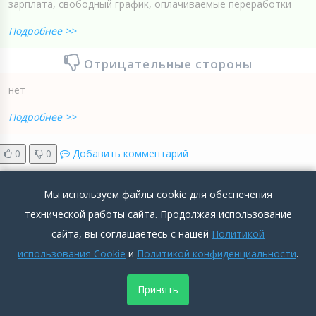
зарплата, свободный график, оплачиваемые переработки
Подробнее >>
Отрицательные стороны
нет
Подробнее >>
0
0
Добавить комментарий
Мы используем файлы cookie для обеспечения
технической работы сайта. Продолжая использование
сайта, вы соглашаетесь с нашей
Политикой
Отзыв сотрудника Аноним о работодателе
использования Cookie
и
Политикой конфиденциальности
.
GlowByte Consulting
Принять
Аноним
2014-03-06 14:50:54
3
891