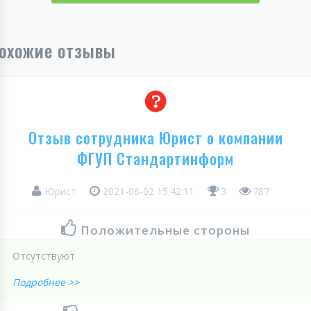
охожие отзывы
Отзыв сотрудника Юрист о компании
ФГУП Стандартинформ
Юрист
2021-06-02 15:42:11
3
787
Положительные стороны
Отсутствуют
Подробнее >>