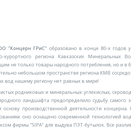
О "Концерн ГРиС"
образовано в конце 80-х годов у
о-курортного региона Кавказских Минеральных Во
им не только товары народного потребления, но и в 
ительно небольшом пространстве региона КМВ сосредот
х вод нашему региону нет равных в мире!
стых родниковых и минеральных: углекислых, серовод
риродного ландшафта предопределило судьбу самого 
, и основу производственной деятельности концерна
ованиям: оно оснащено современной технологией во
ксом фирмы "SIPA" для выдува ПЭТ-бутылок. Все разли