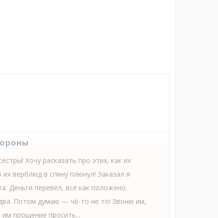
тороны
ёстры! Хочу расказать про этих, как их
 их верблюд в спину плюнул! Заказал я
та. Деньги перевёл, всё как положено.
 два. Потом думаю — чё-то не то! Звоню им,
я им прощение просить...