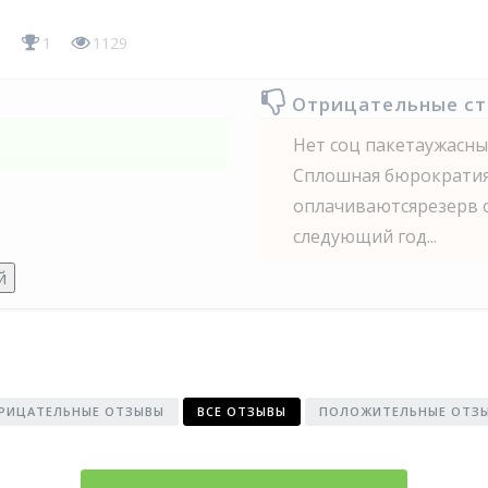
6
1
1129
Отрицательные с
Нет соц пакетаужасны
Сплошная бюрократи
оплачиваютсярезерв о
следующий год...
й
РИЦАТЕЛЬНЫЕ ОТЗЫВЫ
ВСЕ ОТЗЫВЫ
ПОЛОЖИТЕЛЬНЫЕ ОТЗ