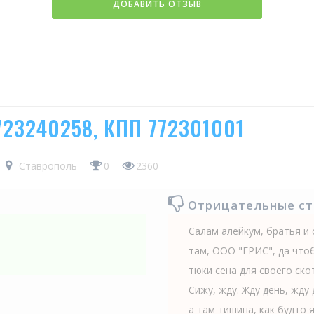
ДОБАВИТЬ ОТЗЫВ
723240258, КПП 772301001
Ставрополь
0
2360
Отрицательные с
Салам алейкум, братья и с
там, ООО "ГРИС", да чтоб
тюки сена для своего ско
Сижу, жду. Жду день, жду
а там тишина, как будто 