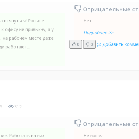
Отрицательные с
ла втянуться! Раньше
Нет
 к офису не привыкну, а у
Подробнее >>
ь, на рабочем месте даже
0
0
Добавить комме
и работают...
5
312
Отрицательные с
шие. Работать на них
Не нашел