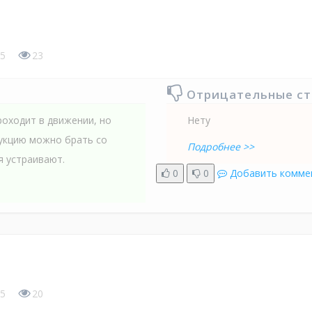
5
23
Отрицательные с
оходит в движении, но
Нету
дукцию можно брать со
Подробнее >>
я устраивают.
0
0
Добавить комме
5
20