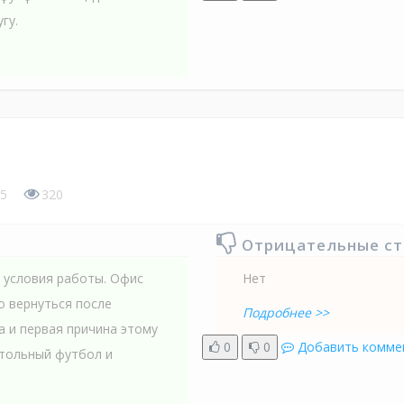
гу.
5
320
Отрицательные с
 условия работы. Офис
Нет
о вернуться после
Подробнее >>
а и первая причина этому
0
0
Добавить комме
стольный футбол и