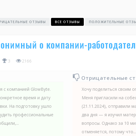
РИЦАТЕЛЬНЫЕ ОТЗЫВЫ
ВСЕ ОТЗЫВЫ
ПОЛОЖИТЕЛЬНЫЕ ОТЗ
онимный о компании-работодател
3
2166
Отрицательные с
 с компанией GlowByte.
Хочу поделиться своим о
конкретное время и дату
Меня пригласили на собе
овки. На подготовку ушло
(21.11.2024), отправили 
бсудить профессиональные
два дня — я изучил мате
бщили,...
вопросы. Однако за 10 м
отменяется, потому что...