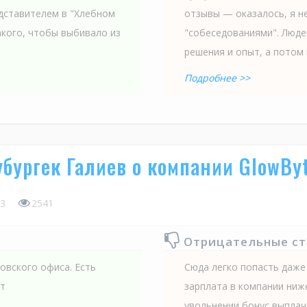
дставителем в "Хлебном
отзывы — оказалось, я не
акого, чтобы выбивало из
"собеседованиями". Люде
решения и опыт, а потом 
Подробнее >>
бургек Галиев о компании GlowByt
3
2541
Отрицательные с
овского офиса. Есть
Сюда легко попасть даже
рт
зарплата в компании ниж
увольнении бонус выпла