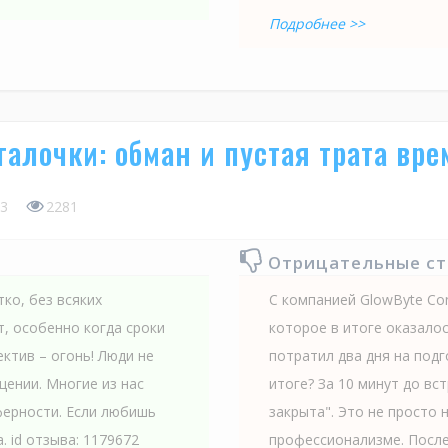
Подробнее >>
галочки: обман и пустая трата вр
3
2281
Отрицательные с
ко, без всяких
С компанией GlowByte Con
, особенно когда сроки
которое в итоге оказалос
ектив – огонь! Люди не
потратил два дня на подг
щении. Многие из нас
итоге? За 10 минут до вс
ферности. Если любишь
закрыта". Это не просто 
. id отзыва: 1179672
профессионализме. После