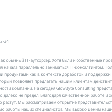
32-34
 как обычный IT-аутсорсер. Хотя были и собственные про
ия начала параллельно заниматься IT-консалтингом. То
продуктами как в контексте доработок и поддержки, т
оторый позволяет предлагать нашим клиентам действит
ности компании. На сегодня GlowByte Consulting предст
то далеко не предел. Благодаря качественной работе и 
о растут. Мы рассматриваем открытие представительств
тью работы наших специалистов. Мы высоко ценим наши