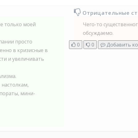
Отрицательные с
не только моей
Чего-то существенног
обсуждаемо.
мпании просто
0
0
Добавить к
бенно в кризисные в
сти и увеличивать
ализма.
 настолкам,
рпораты, мини-