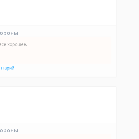
тороны
всё хорошее.
нтарий
тороны