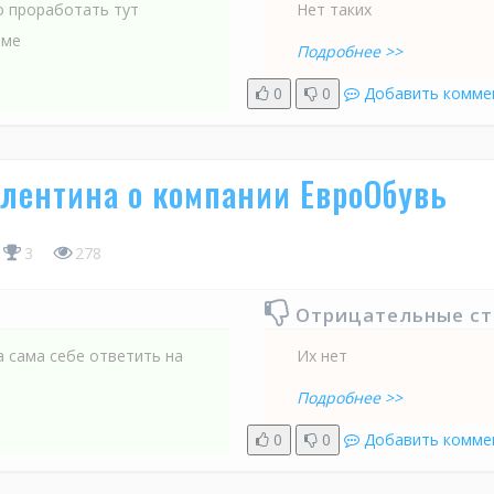
о проработать тут
Нет таких
 ме
Подробнее >>
0
0
Добавить комме
лентина о компании ЕвроОбувь
3
278
Отрицательные с
 сама себе ответить на
Их нет
Подробнее >>
0
0
Добавить комме