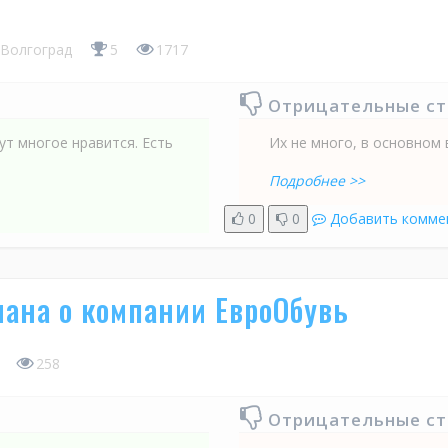
Волгоград
5
1717
Отрицательные с
ут многое нравится. Есть
Их не много, в основном 
Подробнее >>
0
0
Добавить комме
ана о компании ЕвроОбувь
258
Отрицательные с