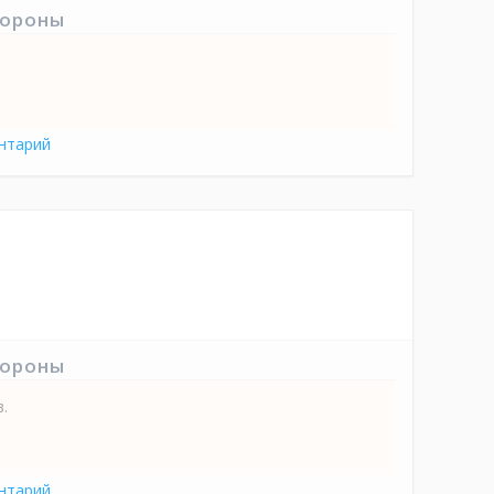
тороны
нтарий
тороны
.
нтарий