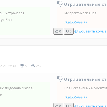
Отрицательные с
вь. Устраивает
Их практически нет.
тут бон
Подробнее >>
0
0
Добавить комме
2 21:35:30
5
257
Отрицательные с
 не подумала сказать.
Нет негативных моментов
ни
Подробнее >>
0
0
Добавить комме