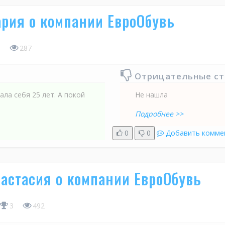
рия о компании ЕвроОбувь
3
287
Отрицательные с
ала себя 25 лет. А покой
Не нашла
Подробнее >>
0
0
Добавить комме
астасия о компании ЕвроОбувь
3
492