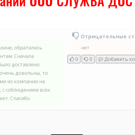
мпании ООО СЛУЖБА ДО
Отрицательные с
зине, обратились
нет
ентам. Сначала
0
0
Добавить к
 было доставлено
о очень довольны, то
ами их компании на
, с соблюдением всех
ют. Спасибо.