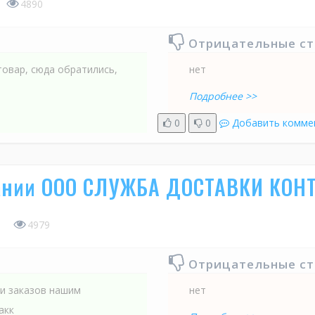
4890
Отрицательные с
овар, сюда обратились,
нет
т
Подробнее >>
0
0
Добавить комме
пании ООО СЛУЖБА ДОСТАВКИ КОН
5
4979
Отрицательные с
ки заказов нашим
нет
акк