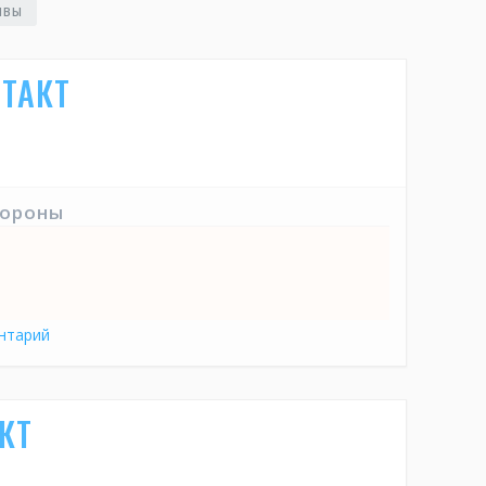
ЫВЫ
НТАКТ
тороны
нтарий
КТ