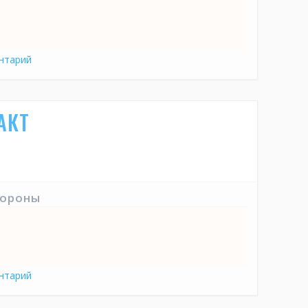
нтарий
АКТ
тороны
нтарий