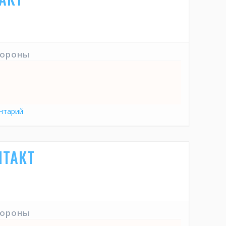
тороны
нтарий
НТАКТ
тороны