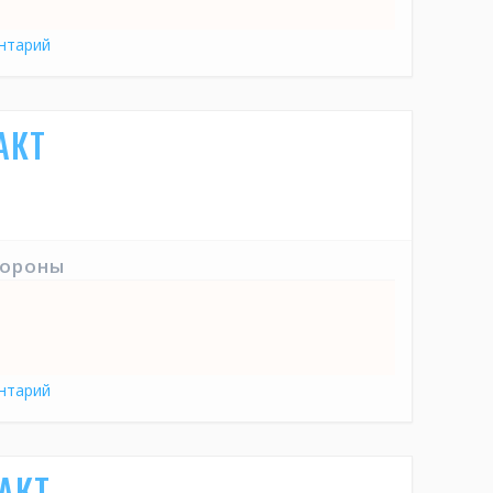
нтарий
АКТ
тороны
нтарий
АКТ