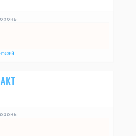
тороны
нтарий
ТАКТ
тороны