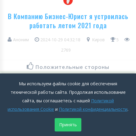
В Компанию Бизнес-Юрист я устроилась
работать летом 2021 года
Аноним
2024-10-29 04:32:18
Киров
5
2769
Положительные стороны
В Компанию Бизнес-Юрист я устроилась работать летом
Мы используем файлы cookie для обеспечения
2021 года, сразу как только закончила университет.
технической работы сайта. Продолжая использование
Работаю здесь уже больше года и за это время уже доросла
сайта, вы соглашаетесь с нашей
Политикой
от менеджера до руководящей должности. За это и люблю
использования Cookie
и
Политикой конфиденциальности
.
свою работу, Компания дает все возможности для
профессионального роста и развития,...
Принять
Подробнее >>