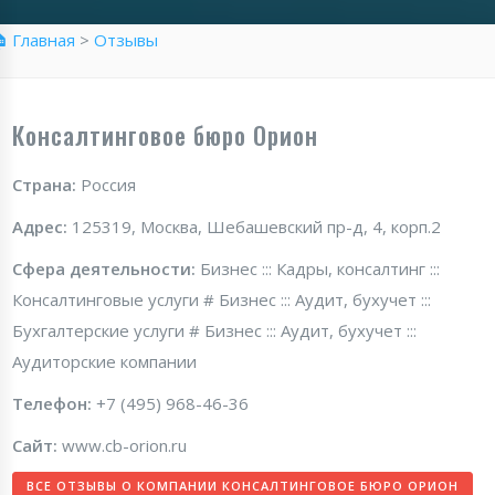
 Главная
>
Отзывы
Консалтинговое бюро Орион
Страна:
Россия
Адрес:
125319, Москва, Шебашевский пр-д, 4, корп.2
Сфера деятельности:
Бизнес ::: Кадры, консалтинг :::
Консалтинговые услуги # Бизнес ::: Аудит, бухучет :::
Бухгалтерские услуги # Бизнес ::: Аудит, бухучет :::
Аудиторские компании
Телефон:
+7 (495) 968-46-36
Сайт:
www.cb-orion.ru
ВСЕ ОТЗЫВЫ О КОМПАНИИ КОНСАЛТИНГОВОЕ БЮРО ОРИОН