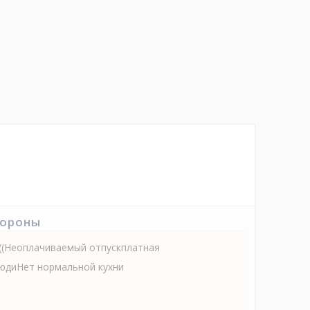
тороны
((Неоплачиваемый отпускплатная
юдиНет нормальной кухни