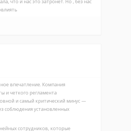
, что и нас это затронет. Но , без нас
повлиять
вное впечатление. Компания
ы и четкого регламента
новной и самый критический минус —
ез соблюдения установленных
нейных сотрудников, которые